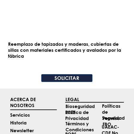
Reemplazo de tapizados y maderas, cubiertas de
sillas con materiales certificados y avalados por la
fábrica
SOLICITAR
ACERCA DE
LEGAL
NOSOTROS
Políticas
Bioseguridad
de
2022
Política de
Servicios
Seguridad
Permiso
Privacidad
Historia
Términos y
FBO
UAEAC-
Condiciones
Newsletter
CDF No.
PQRS