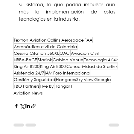
su sistema, lo que podría impulsar aún 
más la implementación de estas 
tecnologías en la industria.
Textron Aviation
Collins Aerospace
FAA
Aeronáutica civil de Colombia
Cessna Citation 560XL
OACI
Aviación Civil
NBBA-BACE
Starlink
Cabina Venue
Tecnología 4K
4k
King Air B200
King Air B300
Conectividad de Starlink
Asistencia 24/7
IAM
Foro Internacional
Gestión y Seguridad
Hangares
Sky view
Georgia
FBO Partners
Flve By
Hangar IT
Aviation News