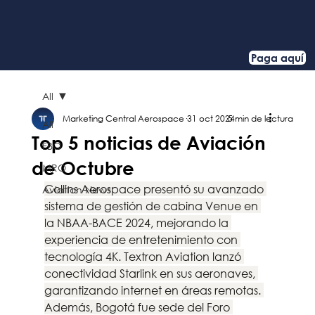
Paga aquí
All
Marketing Central Aerospace
31 oct 2024
5 min de lectura
All
Top 5 noticias de Aviación
FBO
de Octubre
MRO
Collins Aerospace presentó su avanzado 
Aviation News
sistema de gestión de cabina Venue en 
la NBAA-BACE 2024, mejorando la 
experiencia de entretenimiento con 
tecnología 4K. Textron Aviation lanzó 
conectividad Starlink en sus aeronaves, 
garantizando internet en áreas remotas. 
Además, Bogotá fue sede del Foro 