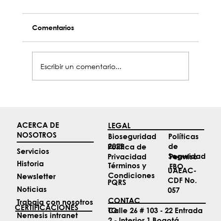
Comentarios
Escribir un comentario...
Top 4 noticias de Aviación de mayo
ACERCA DE
LEGAL
NOSOTROS
Políticas
Bioseguridad
de
2022
Política de
Servicios
Seguridad
Permiso
Privacidad
Historia
Términos y
FBO
UAEAC-
Condiciones
Newsletter
CDF No.
PQRS
Noticias
057
CONTAC
Trabaja con nosotros
CERTIFICACIONES
TO
Calle 26 # 103 - 22 Entrada
Nemesis intranet
2 - Interior 1 Bogotá,