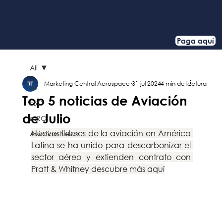
Paga aquí
All
Marketing Central Aerospace
31 jul 2024
4 min de lectura
All
Top 5 noticias de Aviación
FBO
de Julio
MRO
Nuevos lideres de la aviación en América 
Aviation News
Latina se ha unido para descarbonizar el 
sector aéreo y extienden contrato con 
Pratt & Whitney descubre más aquí