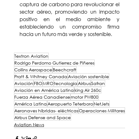
captura de carbono para revolucionar el 
sector aéreo, promoviendo un impacto 
positivo en el medio ambiente y 
estableciendo un compromiso firma 
hacia un futuro más verde y sostenible.
Rodrigo Perdomo Gutierrez de Piñeres
Textron Aviation
Rodrigo Perdomo Gutierrez de Piñeres
Collins Aerospace
Beechcraft
Pratt & Whitney Canada
Aviación sostenible
Aviación
FBO
MRO
tecnología
Airbus
Safran
Aviación en América Latina
king Air 260c
Fuerza Aérea Canadiense
motor PW800
América Latina
Aeropuerto Teterboro
NetJets
Aeronaves híbridas- eléctricas
Operaciones Militares
Airbus Defense and Space
Aviation News