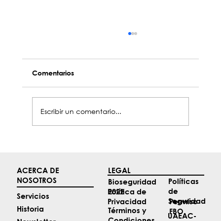
Comentarios
Escribir un comentario...
Top 4 noticias de Aviación de mayo
ACERCA DE
LEGAL
NOSOTROS
Políticas
Bioseguridad
de
2022
Política de
Servicios
Seguridad
Permiso
Privacidad
Historia
Términos y
FBO
UAEAC-
Condiciones