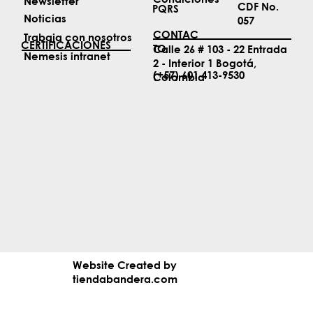
Newsletter
CDF No.
PQRS
Noticias
057
CONTAC
Trabaja con nosotros
CERTIFICACIONES
TO
Calle 26 # 103 - 22 Entrada
Nemesis intranet
2 - Interior 1 Bogotá,
(+57) 601 413-9530
Colombia
Website Created by
tiendabandera.com