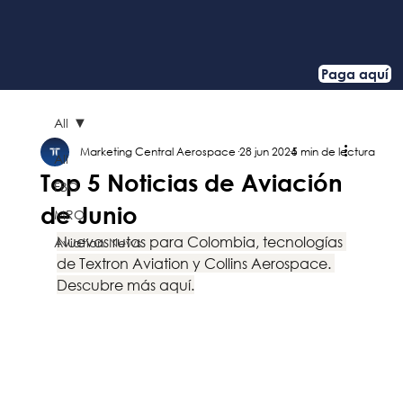
Paga aquí
All
Marketing Central Aerospace
28 jun 2024
5 min de lectura
All
Top 5 Noticias de Aviación
FBO
de Junio
MRO
Nuevas rutas para Colombia, tecnologías 
Aviation News
de Textron Aviation y Collins Aerospace. 
Descubre más aquí.