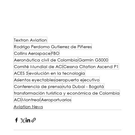
Rodrigo Perdomo Gutiérrez de Piñeres
Textron Aviation
Rodrigo Perdomo Gutierrez de Piñeres
Collins Aerospace
FBO
Aeronáutica civil de Colombia
Garmin G5000
Comité Mundial de ACI
Cessna Citation Ascend P1
ACES 5
evolución en la tecnología
Asientos eyectables
aeropuerto ejecutivo
Conferencia de prensa
ruta Dubai - Bogotá
transformación turística y económica de Colombia
ACI
Montreal
Aeroportuarios
Aviation News