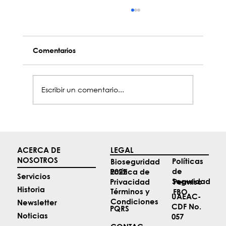
Comentarios
Escribir un comentario...
Top 4 noticias de Aviación de mayo
ACERCA DE
LEGAL
NOSOTROS
Políticas
Bioseguridad
de
2022
Política de
Servicios
Seguridad
Permiso
Privacidad
Historia
Términos y
FBO
UAEAC-
Condiciones
Newsletter
CDF No.
PQRS
Noticias
057