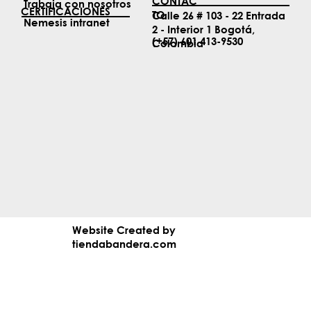
CONTAC
Trabaja con nosotros
CERTIFICACIONES
TO
Calle 26 # 103 - 22 Entrada
Nemesis intranet
2 - Interior 1 Bogotá,
(+57) 601 413-9530
Colombia
Website Created by
tiendabandera.com