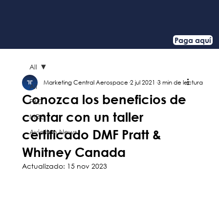
Paga aquí
All
Marketing Central Aerospace
2 jul 2021
3 min de lectura
All
Conozca los beneficios de
FBO
contar con un taller
MRO
certificado DMF Pratt &
Aviation News
Whitney Canada
Actualizado:
15 nov 2023