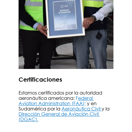
Certificaciones 
Estamos certificados por la autoridad 
aeronáutica americana: 
F
ederal 
Aviation Administration (FAA
); 
y en 
Sudamérica por la
Aeronáutica Civil 
y la 
Dirección General de Aviación Civil 
(DGAC).