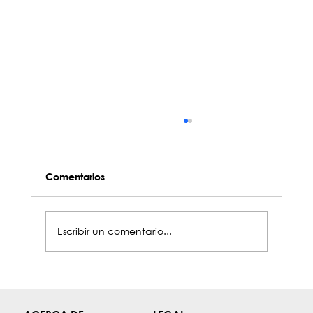
Comentarios
Escribir un comentario...
Como Dealer autorizado de Collins
Aerospace, ofrecemos soporte