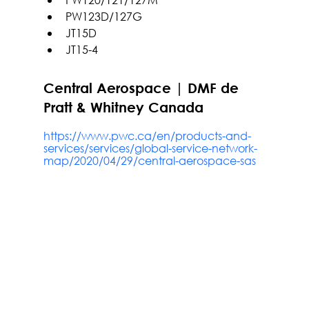
PW123D/127G
JT15D
JT15-4
Central Aerospace | DMF de 
Pratt & Whitney Canada
https://www.pwc.ca/en/products-and-
services/services/global-service-network-
map/2020/04/29/central-aerospace-sas