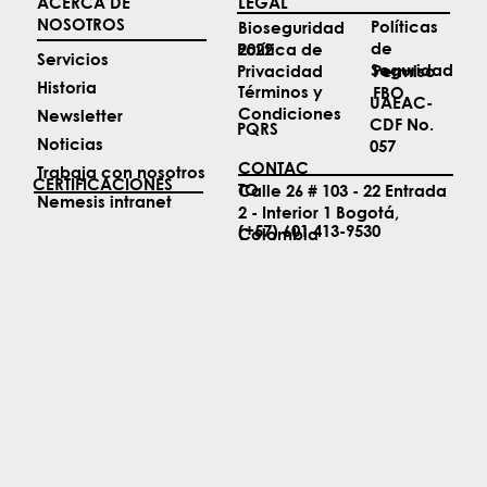
técnico y comercial a sus aeronaves
ACERCA DE
LEGAL
NOSOTROS
Políticas
Bioseguridad
de
2022
Política de
Servicios
Seguridad
Permiso
Privacidad
Historia
Términos y
FBO
UAEAC-
Condiciones
Newsletter
CDF No.
PQRS
Noticias
057
CONTAC
Trabaja con nosotros
CERTIFICACIONES
TO
Calle 26 # 103 - 22 Entrada
Nemesis intranet
2 - Interior 1 Bogotá,
(+57) 601 413-9530
Colombia