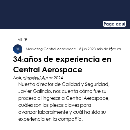
Paga aquí
All
Marketing Central Aerospace
15 jun 2023
1 min de lectura
All
34 años de experiencia en
FBO
Central Aerospace
MRO
Actualizado:
15 abr 2024
Aviation News
Nuestro director de Calidad y Seguridad, 
Javier Galindo, nos cuenta cómo fue su 
proceso al ingresar a Central Aerospace, 
cuáles son las piezas claves para 
avanzar laboralmente y cuál ha sido su 
experiencia en la compañía. 