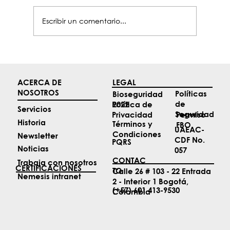
Escribir un comentario...
Top 4 noticias de Aviación de mayo
ACERCA DE
LEGAL
NOSOTROS
Políticas
Bioseguridad
de
2022
Política de
Servicios
Seguridad
Permiso
Privacidad
Historia
Términos y
FBO
UAEAC-
Condiciones
Newsletter
CDF No.
PQRS
Noticias
057
CONTAC
Trabaja con nosotros
CERTIFICACIONES
TO
Calle 26 # 103 - 22 Entrada
Nemesis intranet
2 - Interior 1 Bogotá,
(+57) 601 413-9530
Colombia