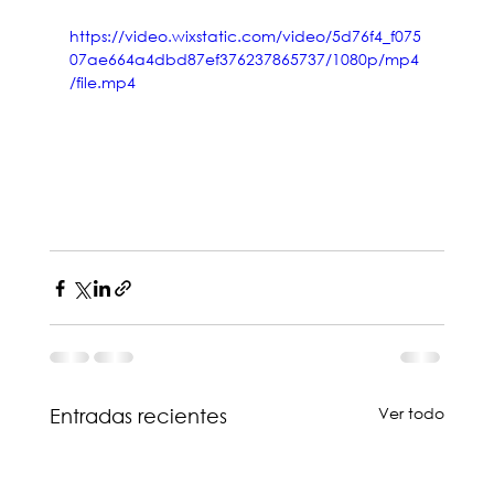
https://video.wixstatic.com/video/5d76f4_f075
07ae664a4dbd87ef376237865737/1080p/mp4
/file.mp4
Ver todo
Entradas recientes