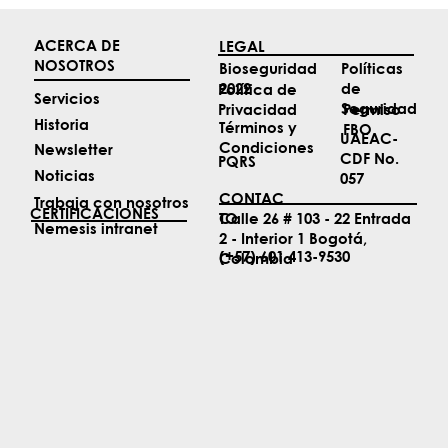
ACERCA DE
LEGAL
NOSOTROS
Políticas
Bioseguridad
de
2022
Política de
Servicios
Seguridad
Permiso
Privacidad
Historia
Términos y
FBO
UAEAC-
Condiciones
Newsletter
CDF No.
PQRS
Noticias
057
CONTAC
Trabaja con nosotros
CERTIFICACIONES
TO
Calle 26 # 103 - 22 Entrada
Nemesis intranet
2 - Interior 1 Bogotá,
(+57) 601 413-9530
Colombia