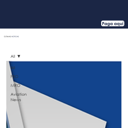
Paga aquí
ÚLTIMAS
NOTICIAS
HOME
All
All
FBO
MRO
Aviation
News