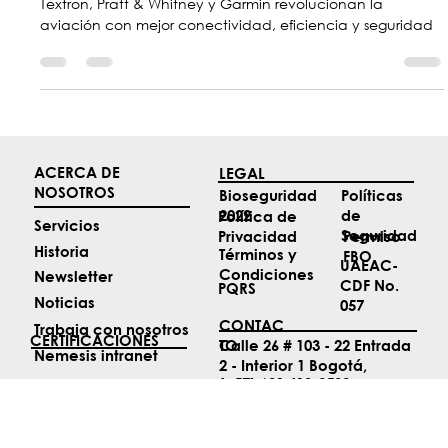
Top 4 noticias de Aviación de Marzo
Textron, Pratt & Whitney y Garmin revolucionan la
aviación con mejor conectividad, eficiencia y seguridad
ACERCA DE
LEGAL
NOSOTROS
Políticas
Bioseguridad
de
2022
Política de
Servicios
Seguridad
Permiso
Privacidad
Historia
Términos y
FBO
UAEAC-
Condiciones
Newsletter
CDF No.
PQRS
Noticias
057
CONTAC
Trabaja con nosotros
CERTIFICACIONES
TO
Calle 26 # 103 - 22 Entrada
Nemesis intranet
2 - Interior 1 Bogotá,
(+57) 601 413-9530
Colombia