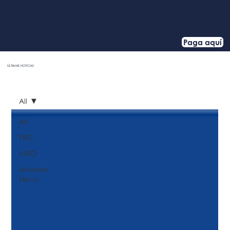
Paga aquí
ÚLTIMAS
NOTICIAS
HOME
All
All
FBO
MRO
Aviation
News