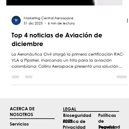
Marketing Central Aerospace
31 dic 2025
6 min de lectura
Top 4 noticias de Aviación de
diciembre
La Aeronáutica Civil otorgó la primera certificación RAC-
VLA a Pipistrel, marcando un hito para la aviación
colombiana; Collins Aerospace presentó una solución
APNT que opera sin GPS; Raisbeck Engineering amplió su
portafolio con la distribución global de STC de Metrea; y
la EBAA confirmó que EBACE 2026 se realizará en Ginebra
con un formato más seguro y exclusivo.
ACERCA DE
LEGAL
NOSOTROS
Políticas
Bioseguridad