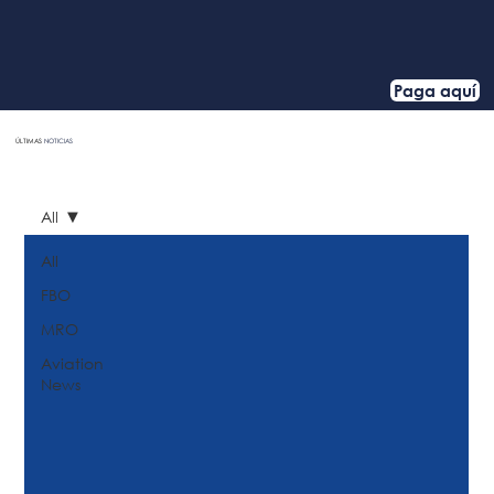
Paga aquí
ÚLTIMAS
NOTICIAS
HOME
All
All
FBO
MRO
Aviation
News