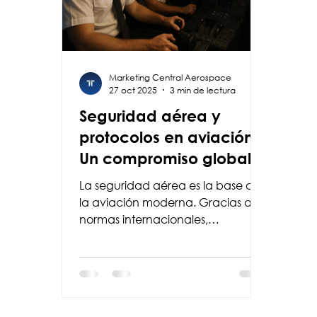
Marketing Central Aerospace
27 oct 2025
3 min de lectura
Seguridad aérea y
protocolos en aviación:
Un compromiso global
La seguridad aérea es la base de
la aviación moderna. Gracias a
normas internacionales,
entrenamientos constantes y
tecnologías avanzadas, volar se
mantiene como el medio de
transporte más seguro. Este blog
explica cómo protocolos,