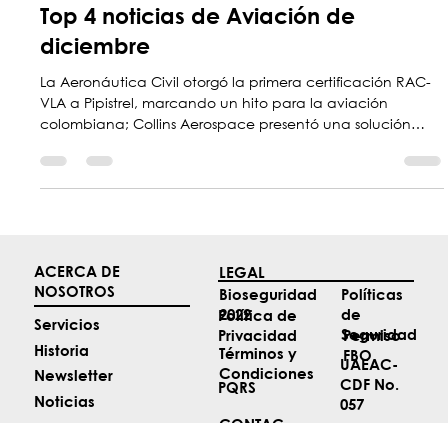
31 dic 2025
6 min de lectura
Top 4 noticias de Aviación de
diciembre
La Aeronáutica Civil otorgó la primera certificación RAC-
VLA a Pipistrel, marcando un hito para la aviación
colombiana; Collins Aerospace presentó una solución
APNT que opera sin GPS; Raisbeck Engineering amplió su
portafolio con la distribución global de STC de Metrea; y
la EBAA confirmó que EBACE 2026 se realizará en Ginebra
con un formato más seguro y exclusivo.
ACERCA DE
LEGAL
NOSOTROS
Políticas
Bioseguridad
de
2022
Política de
Servicios
Seguridad
Permiso
Privacidad
Historia
Términos y
FBO
UAEAC-
Condiciones
Newsletter
CDF No.
PQRS
Noticias
057