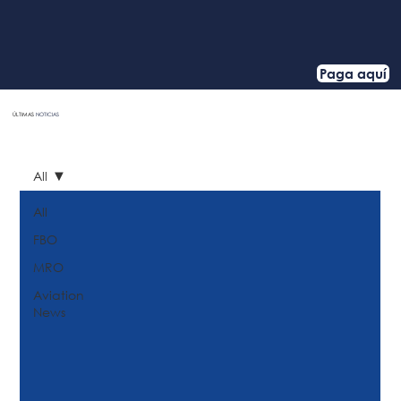
Paga aquí
ÚLTIMAS
NOTICIAS
HOME
All
All
FBO
MRO
Aviation
News