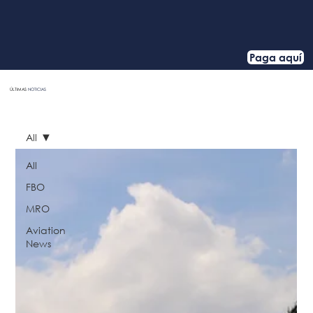
Paga aquí
ÚLTIMAS
NOTICIAS
HOME
All
All
FBO
MRO
Aviation
News