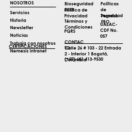
NOSOTROS
Políticas
Bioseguridad
de
2022
Política de
Servicios
Seguridad
Permiso
Privacidad
Historia
Términos y
FBO
UAEAC-
Condiciones
Newsletter
CDF No.
PQRS
Noticias
057
CONTAC
Trabaja con nosotros
CERTIFICACIONES
TO
Calle 26 # 103 - 22 Entrada
Nemesis intranet
2 - Interior 1 Bogotá,
(+57) 601 413-9530
Colombia