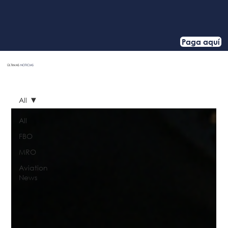
Paga aquí
ÚLTIMAS
NOTICIAS
HOME
All
All
FBO
MRO
Aviation
News