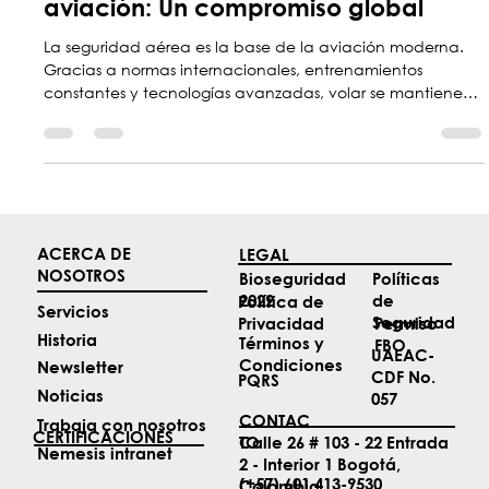
Seguridad aérea y protocolos en
aviación: Un compromiso global
La seguridad aérea es la base de la aviación moderna.
Gracias a normas internacionales, entrenamientos
constantes y tecnologías avanzadas, volar se mantiene
como el medio de transporte más seguro. Este blog
explica cómo protocolos, organismos reguladores y la
cooperación de pasajeros garantizan viajes confiables en
un sector en constante evolución.
ACERCA DE
LEGAL
NOSOTROS
Políticas
Bioseguridad
de
2022
Política de
Servicios
Seguridad
Permiso
Privacidad
Historia
Términos y
FBO
UAEAC-
Condiciones
Newsletter
CDF No.
PQRS
Noticias
057
CONTAC
Trabaja con nosotros
CERTIFICACIONES
TO
Calle 26 # 103 - 22 Entrada